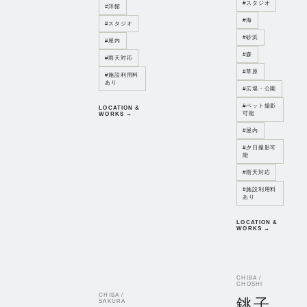
#
スタジオ
#
洋館
#
海
#
スタジオ
#
砂浜
#
屋内
#
森
#
雨天対応
#
草原
#
施設利用料
あり
#
広場・公園
#
ペット撮影
LOCATION &
可能
WORKS →
#
屋内
#
夕日撮影可
能
#
雨天対応
#
施設利用料
あり
LOCATION &
WORKS →
CHIBA /
CHOSHI
CHIBA /
銚子
SAKURA