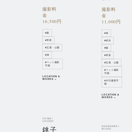
撮影料
撮影料
金
金
16,500円
11,000円
#
森
#
海
#
草原
#
砂浜
#
広場・公園
#
森
#
湖
#
草原
#
ペット撮影
#
広場・公園
可能
#
ペット撮影
可能
LOCATION &
WORKS →
#
夕日撮影可
能
LOCATION &
WORKS →
CHIBA /
CHOSHI
KANAGAWA /
銚子
MIURA