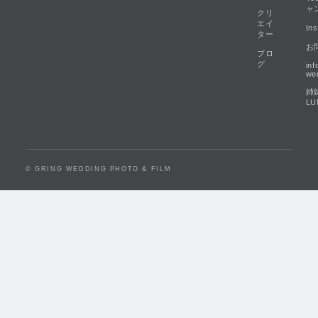
ャ
クリ
エイ
In
ター
お
ブロ
グ
in
we
姉
LU
© GRING WEDDING PHOTO & FILM