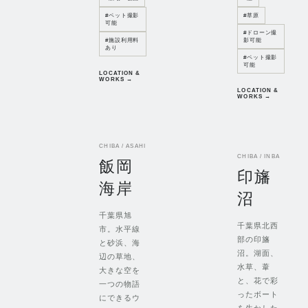
#
ペット撮影
#
草原
可能
#
ドローン撮
#
施設利用料
影可能
あり
#
ペット撮影
可能
LOCATION &
WORKS →
LOCATION &
WORKS →
CHIBA / ASAHI
CHIBA / INBA
飯岡
印旛
海岸
沼
千葉県旭
千葉県北西
市。水平線
部の印旛
と砂浜、海
沼。湖面、
辺の草地、
水草、葦
大きな空を
と、花で彩
一つの物語
ったボート
にできるウ