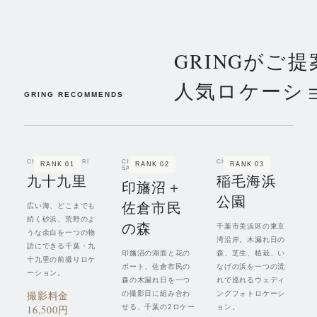
GRINGがご
人気ロケーシ
GRING RECOMMENDS
CHIBA / KUJUKURI
CHIBA / INBA &
CHIBA / INAGE
RANK
01
RANK
02
RANK
03
SAKURA
九十九里
稲毛海浜
印旛沼＋
公園
佐倉市民
広い海、どこまでも
続く砂浜、荒野のよ
の森
千葉市美浜区の東京
うな余白を一つの物
湾沿岸。木漏れ日の
語にできる千葉・九
印旛沼の湖面と花の
森、芝生、植栽、い
十九里の前撮りロケ
ボート、佐倉市民の
なげの浜を一つの流
ーション。
森の木漏れ日を一つ
れで巡れるウェディ
撮影料金
の撮影日に組み合わ
ングフォトロケーシ
16,500円
せる、千葉の2ロケー
ョン。