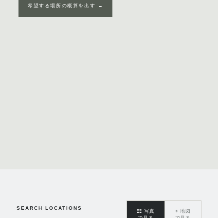
希望する場所の概算を出す →
SEARCH LOCATIONS
☷
写真
⌖
地図
で見る
で見る