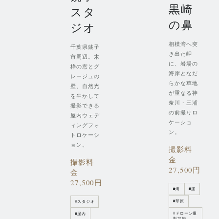
黒崎
スタ
の鼻
ジオ
相模湾へ突
千葉県銚子
き出た岬
市周辺。木
に、岩場の
枠の窓とグ
海岸となだ
レージュの
らかな草地
壁、自然光
が重なる神
を生かして
奈川・三浦
撮影できる
の前撮りロ
屋内ウェデ
ケーショ
ィングフォ
ン。
トロケーシ
ョン。
撮影料
金
撮影料
27,500円
金
27,500円
#
海
#
崖
#
草原
#
スタジオ
#
ドローン撮
#
屋内
影可能