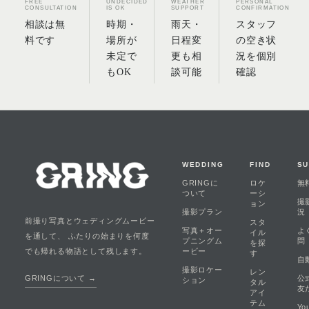
FREE
UNDECIDED
WEATHER
PERSONAL
CONSULTATION
IS OK
SUPPORT
CONFIRMATION
相談は無
時期・
雨天・
スタッフ
料です
場所が
日程変
の空き状
未定で
更も相
況を個別
もOK
談可能
確認
WEDDING
FIND
S
GRINGに
ロケ
無
ついて
ーシ
撮
ョン
撮影プラン
況
前撮り写真とウェディングムービー
スタ
写真＋オー
よ
イル
を通して、 ふたりの始まりを何度
プニングム
問
を探
ービー
でも帰れる物語として残します。
す
自
撮影ロケー
レン
公
GRINGについて →
ション
タル
友
アイ
テム
Yo