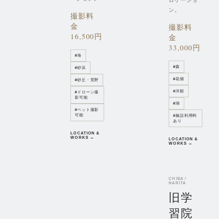
ロケーショ
ン。
撮影料
金
撮影料
16,500円
金
33,000円
#
海
#
森
#
砂浜
#
花畑
#
砂丘・荒野
#
洋館
#
ドローン撮
影可能
#
湖
#
ペット撮影
可能
#
施設利用料
あり
LOCATION &
WORKS →
LOCATION &
WORKS →
CHIBA /
NARITA
旧学
習院