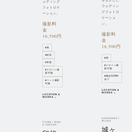
を生かした
ェディング
ウェディン
フォトロケ
グフォトロ
ーション。
ケーショ
撮影料
ン。
金
撮影料
16,500円
金
16,500円
#
海
#
砂浜
#
湖
#
草原
#
ドローン撮
影可能
#
ドローン撮
影可能
#
施設利用料
あり
#
ペット撮影
可能
LOCATION &
WORKS →
LOCATION &
WORKS →
KANAGAWA /
MIURA
CHIBA / INBA
& SAKURA
城ヶ