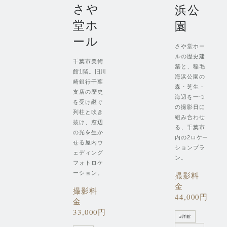
さや
浜公
堂ホ
園
ール
さや堂ホー
ルの歴史建
千葉市美術
築と、稲毛
館1階。旧川
海浜公園の
崎銀行千葉
森・芝生・
支店の歴史
海辺を一つ
を受け継ぐ
の撮影日に
列柱と吹き
組み合わせ
抜け、窓辺
る、千葉市
の光を生か
内の2ロケー
せる屋内ウ
ションプラ
ェディング
ン。
フォトロケ
ーション。
撮影料
金
撮影料
44,000円
金
33,000円
#
洋館