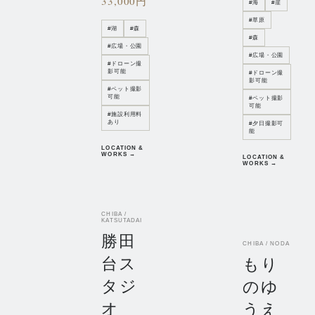
33,000円
#
海
#
崖
#
草原
#
湖
#
森
#
森
#
広場・公園
#
広場・公園
#
ドローン撮
影可能
#
ドローン撮
影可能
#
ペット撮影
可能
#
ペット撮影
可能
#
施設利用料
あり
#
夕日撮影可
能
LOCATION &
WORKS →
LOCATION &
WORKS →
CHIBA /
KATSUTADAI
勝田
CHIBA / NODA
台ス
もり
タジ
のゆ
オ
うえ