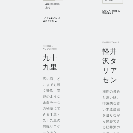
#
施設利用料
あり
LOCATION &
WORKS →
LOCATION &
WORKS →
KARUIZAWA
CHIBA /
軽井
KUJUKURI
九十
沢タ
九里
リア
セン
広い海、ど
こまでも続
く砂浜、荒
湖畔の景色
野のような
と深い緑、
余白を一つ
印象的な赤
の物語にで
い木造建築
きる千葉・
を巡りなが
九十九里の
ら撮影でき
前撮りロケ
る軽井沢の
ーション。