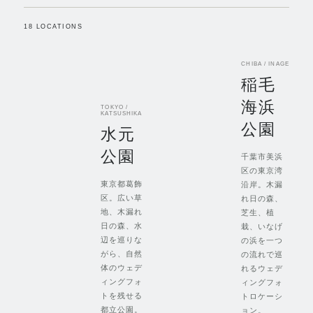
18
LOCATIONS
CHIBA / INAGE
稲毛
海浜
TOKYO /
KATSUSHIKA
公園
水元
公園
千葉市美浜
区の東京湾
東京都葛飾
沿岸。木漏
区。広い草
れ日の森、
地、木漏れ
芝生、植
日の森、水
栽、いなげ
辺を巡りな
の浜を一つ
がら、自然
の流れで巡
体のウェデ
れるウェデ
ィングフォ
ィングフォ
トを残せる
トロケーシ
都立公園。
ョン。