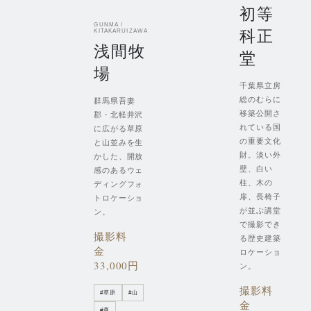
初等
GUNMA /
科正
KITAKARUIZAWA
浅間牧
堂
場
千葉県立房
総のむらに
群馬県吾妻
移築公開さ
郡・北軽井沢
れている国
に広がる草原
の重要文化
と山並みを生
財。淡い外
かした、開放
壁、白い
感のあるウェ
柱、木の
ディングフォ
扉、長椅子
トロケーショ
が並ぶ講堂
ン。
で撮影でき
撮影料
る歴史建築
金
ロケーショ
33,000円
ン。
撮影料
#
草原
#
山
金
#
森