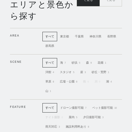
エリアと景色か
ら探す
AREA
すべて
東京都
千葉県
神奈川県
長野県
群馬県
SCENE
すべて
海
砂浜
森
花畑
7
5
9
1
洋館
スタジオ
崖
砂丘・荒野
4
5
3
1
草原
広場・公園
街
川
湖
8
8
0
0
4
山
1
FEATURE
すべて
ドローン撮影可能
ペット撮影可能
7
10
ナイト撮影
屋内
夕日撮影可能
0
5
3
雨天対応
施設利用料あり
3
8