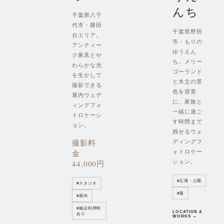
んち
千葉県八千
代市・勝田
千葉県野田
台エリア。
市・もりの
アンティー
ゆうえん
ク家具とや
ち。メリー
わらかな光
ゴーランド
を生かして
と木立の景
撮影できる
色を背景
屋内ウェデ
に、家族と
ィングフォ
一緒に過ご
トロケーシ
す時間まで
ョン。
残せるウェ
撮影料
ディングフ
金
ォトロケー
ション。
44,000円
#
広場・公園
#
スタジオ
#
森
#
屋内
#
施設利用料
LOCATION &
あり
WORKS →