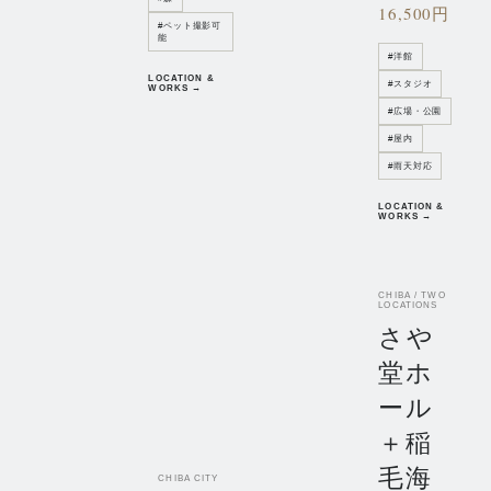
16,500円
#
ペット撮影可
能
#
洋館
LOCATION &
#
スタジオ
WORKS →
#
広場・公園
#
屋内
#
雨天対応
LOCATION &
WORKS →
CHIBA / TWO
LOCATIONS
さや
堂ホ
ール
＋稲
毛海
CHIBA CITY