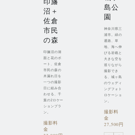
印旛
島公
沼＋
園
佐倉
市民
神奈川県三
浦市。緑の
の森
通路、草
地、海へ伸
印旛沼の湖
びる岩礁と
面と花のボ
大きな空を
ート、佐倉
巡りながら
市民の森の
撮影でき
木漏れ日を
る、城ヶ島
一つの撮影
のウェディ
日に組み合
ングフォト
わせる、千
ロケーショ
葉の2ロケー
ン。
ションプラ
撮影料
ン。
金
撮影料
27,500円
金