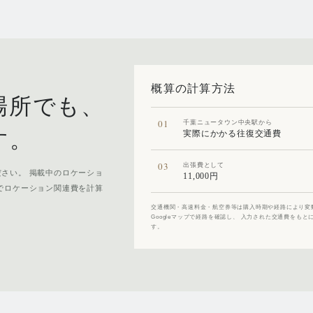
概算の計算方法
場所でも、
01
千葉ニュータウン中央駅から
す。
実際にかかる往復交通費
03
出張費として
さい。 掲載中のロケーショ
11,000円
でロケーション関連費を計算
交通機関・高速料金・航空券等は購入時期や経路により変
Googleマップで経路を確認し、 入力された交通費を
す。