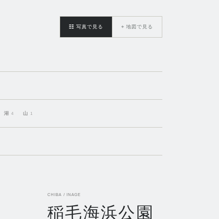
☷
写真で見る
⌖
地図で見る
湖
山
4
1
CHIBA / INAGE
稲毛海浜公園