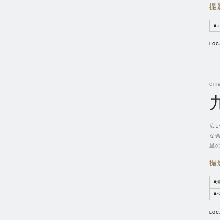
撮
#
LOC
CHIB
広
な
里
撮
#
#
LOC