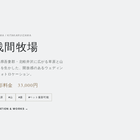
MA / KITAKARUIZAWA
浅間牧場
馬県吾妻郡・北軽井沢に広がる草原と山
みを生かした、開放感のあるウェディン
フォトロケーション。
影料金
33,000円
草原
#
山
#
森
#
ペット撮影可能
ATION & WORKS →