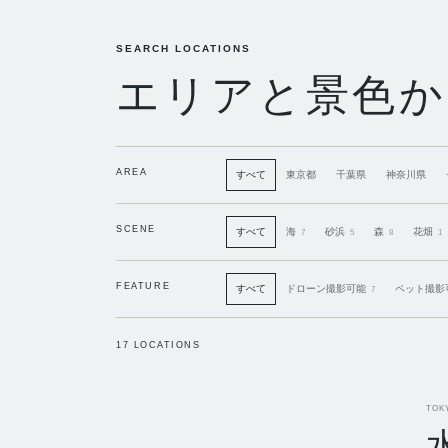
SEARCH LOCATIONS
エリアと景色か
AREA
すべて
東京都
千葉県
神奈川県
SCENE
すべて
海
砂浜
森
花畑
7
5
8
1
FEATURE
すべて
ドローン撮影可能
ペット撮影
7
17
LOCATIONS
TOK