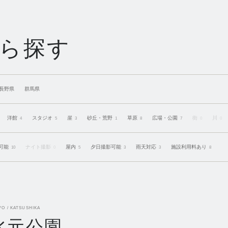
ら探す
長野県
群馬県
洋館
スタジオ
崖
砂丘・荒野
草原
広場・公園
街
川
4
5
3
1
8
7
0
0
可能
ナイト撮影
屋内
夕日撮影可能
雨天対応
施設利用料あり
10
0
5
3
3
8
YO / KATSUSHIKA
水元公園