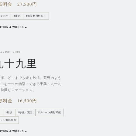
影料金
27,500円
スタジオ
#
屋内
#
施設利用料あり
ATION & WORKS →
A / KUJUKURI
九十九里
い海、どこまでも続く砂浜、荒野のよう
余白を一つの物語にできる千葉・九十九
の前撮りロケーション。
影料金
16,500円
海
#
砂浜
#
砂丘・荒野
#
ドローン撮影可能
ペット撮影可能
ATION & WORKS →