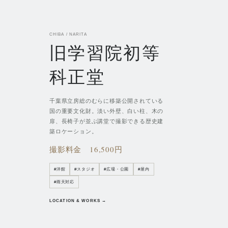
CHIBA / NARITA
旧学習院初等
科正堂
千葉県立房総のむらに移築公開されている
国の重要文化財。淡い外壁、白い柱、木の
扉、長椅子が並ぶ講堂で撮影できる歴史建
築ロケーション。
撮影料金
16,500円
#
洋館
#
スタジオ
#
広場・公園
#
屋内
#
雨天対応
LOCATION & WORKS →