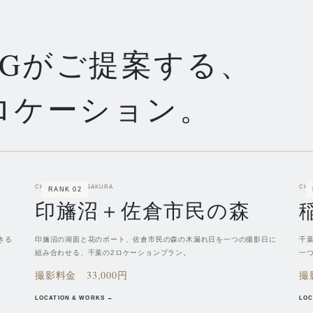
INGがご提案する、
ロケーション。
CHIBA / INBA & SAKURA
CHI
RANK
02
印旛沼＋佐倉市民の森
きる
印旛沼の湖面と花のボート、佐倉市民の森の木漏れ日を一つの撮影日に
千
組み合わせる、千葉の2ロケーションプラン。
一
撮影料金
33,000円
撮
LOCATION & WORKS →
LOC