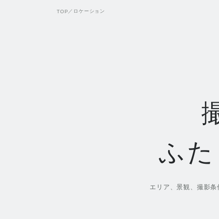
／
ロケーション
TOP
ふた
エリア、景観、撮影条