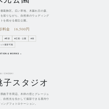
京都葛飾区。広い草地、木漏れ日の森、
辺を巡りながら、自然体のウェディング
ォトを残せる都立公園。
影料金
16,500円
森
#
草原
#
広場・公園
#
湖
ペット撮影可能
ATION & WORKS →
A / CHOSHI
銚子スタジオ
葉県銚子市周辺。木枠の窓とグレージュ
壁、自然光を生かして撮影できる屋内ウ
ディングフォトロケーション。