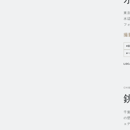
東
水
フ
撮
#
#
LOC
CHIB
千
の
ェ