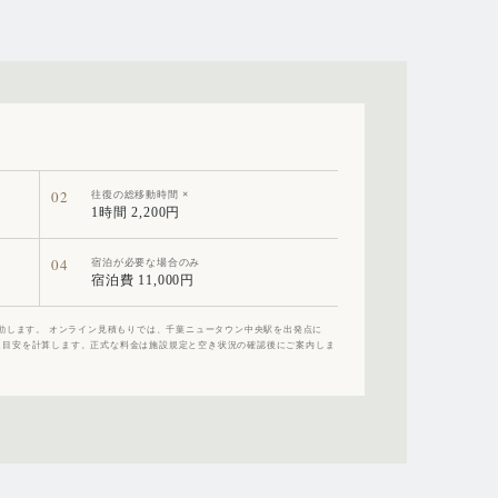
02
往復の総移動時間 ×
1時間 2,200円
04
宿泊が必要な場合のみ
宿泊費 11,000円
動します。 オンライン見積もりでは、千葉ニュータウン中央駅を出発点に
もとに目安を計算します。正式な料金は施設規定と空き状況の確認後にご案内しま