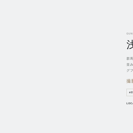
GUN
群
並
グ
撮
#
LOC