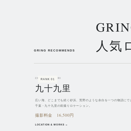
GR
人気
GRING RECOMMENDS
CHIBA / KUJUKURI
RANK
01
九十九里
広い海、どこまでも続く砂浜、荒野のような余白を一つの物語にで
千葉・九十九里の前撮りロケーション。
撮影料金
16,500円
LOCATION & WORKS →