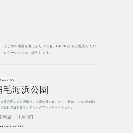
はじめて場所を選ぶふたりにも、GRINGからご提案したい
ロケーションをご紹介します。
BA / INAGE
RANK
03
稲毛海浜公園
葉市美浜区の東京湾沿岸。木漏れ日の森、芝生、植栽、いなげの浜を
つの流れで巡れるウェディングフォトロケーション。
影料金
11,000円
ATION & WORKS →