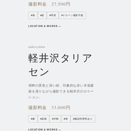
撮影料金
27,500円
#
海
#
崖
#
草原
#
ドローン撮影可能
LOCATION & WORKS →
KARUIZAWA
軽井沢タリア
セン
湖畔の景色と深い緑、印象的な赤い木造建
築を巡りながら撮影できる軽井沢のロケー
ション。
撮影料金
33,000円
#
森
#
花畑
#
洋館
#
湖
#
施設利用料あり
LOCATION & WORKS →