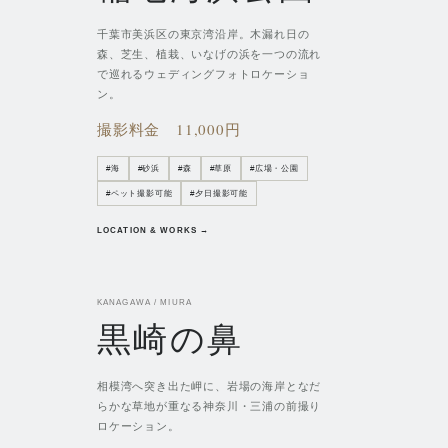
千葉市美浜区の東京湾沿岸。木漏れ日の
森、芝生、植栽、いなげの浜を一つの流れ
で巡れるウェディングフォトロケーショ
ン。
撮影料金
11,000円
#
海
#
砂浜
#
森
#
草原
#
広場・公園
#
ペット撮影可能
#
夕日撮影可能
LOCATION & WORKS →
KANAGAWA / MIURA
黒崎の鼻
相模湾へ突き出た岬に、岩場の海岸となだ
らかな草地が重なる神奈川・三浦の前撮り
ロケーション。