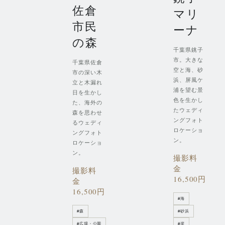
佐倉
マリ
市民
ーナ
の森
千葉県銚子
市。大きな
千葉県佐倉
空と海、砂
市の深い木
浜、屏風ケ
立と木漏れ
浦を望む景
日を生かし
色を生かし
た、海外の
たウェディ
森を思わせ
ングフォト
るウェディ
ロケーショ
ングフォト
ン。
ロケーショ
ン。
撮影料
金
撮影料
16,500円
金
16,500円
#
海
#
森
#
砂浜
#
広場・公園
#
崖