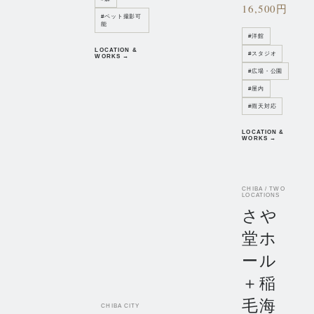
16,500円
#
ペット撮影可
能
#
洋館
LOCATION &
#
スタジオ
WORKS →
#
広場・公園
#
屋内
#
雨天対応
LOCATION &
WORKS →
CHIBA / TWO
LOCATIONS
さや
堂ホ
ール
＋稲
毛海
CHIBA CITY