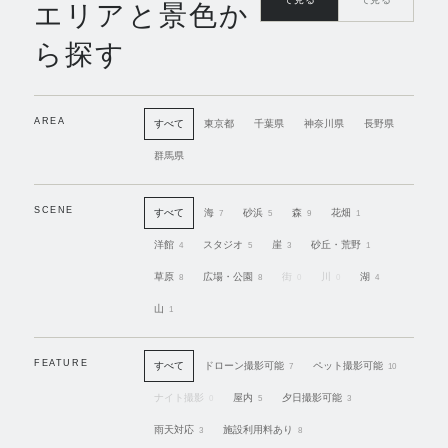
エリアと景色か
ら探す
AREA
すべて
東京都
千葉県
神奈川県
長野県
群馬県
SCENE
すべて
海
砂浜
森
花畑
7
5
9
1
洋館
スタジオ
崖
砂丘・荒野
4
5
3
1
草原
広場・公園
街
川
湖
8
8
0
0
4
山
1
FEATURE
すべて
ドローン撮影可能
ペット撮影可能
7
10
ナイト撮影
屋内
夕日撮影可能
0
5
3
雨天対応
施設利用料あり
3
8