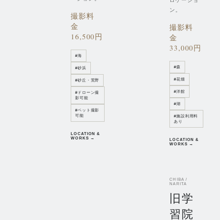
ロケーショ
ン。
撮影料
金
撮影料
16,500円
金
33,000円
#
海
#
森
#
砂浜
#
花畑
#
砂丘・荒野
#
洋館
#
ドローン撮
影可能
#
湖
#
ペット撮影
可能
#
施設利用料
あり
LOCATION &
WORKS →
LOCATION &
WORKS →
CHIBA /
NARITA
旧学
習院