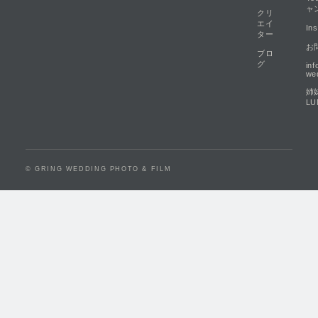
ャ
クリ
エイ
In
ター
お
ブロ
グ
in
we
姉
LU
© GRING WEDDING PHOTO & FILM