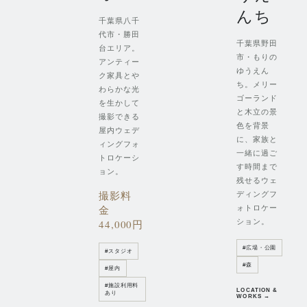
んち
千葉県八千
代市・勝田
千葉県野田
台エリア。
市・もりの
アンティー
ゆうえん
ク家具とや
ち。メリー
わらかな光
ゴーランド
を生かして
と木立の景
撮影できる
色を背景
屋内ウェデ
に、家族と
ィングフォ
一緒に過ご
トロケーシ
す時間まで
ョン。
残せるウェ
撮影料
ディングフ
金
ォトロケー
ション。
44,000円
#
広場・公園
#
スタジオ
#
森
#
屋内
#
施設利用料
LOCATION &
あり
WORKS →