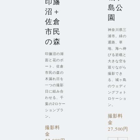
印旛
島公
沼＋
園
佐倉
市民
神奈川県三
浦市。緑の
の森
通路、草
地、海へ伸
印旛沼の湖
びる岩礁と
面と花のボ
大きな空を
ート、佐倉
巡りながら
市民の森の
撮影でき
木漏れ日を
る、城ヶ島
一つの撮影
のウェディ
日に組み合
ングフォト
わせる、千
ロケーショ
葉の2ロケー
ン。
ションプラ
撮影料
ン。
金
撮影料
27,500円
金