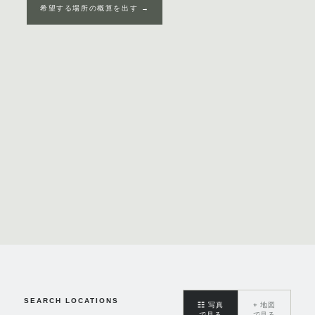
希望する場所の概算を出す →
SEARCH LOCATIONS
☷
写真
⌖
地図
で見る
で見る