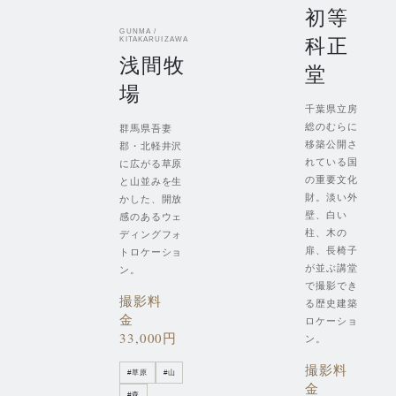
初等
GUNMA /
科正
KITAKARUIZAWA
浅間牧
堂
場
千葉県立房
総のむらに
群馬県吾妻
移築公開さ
郡・北軽井沢
れている国
に広がる草原
の重要文化
と山並みを生
財。淡い外
かした、開放
壁、白い
感のあるウェ
柱、木の
ディングフォ
扉、長椅子
トロケーショ
が並ぶ講堂
ン。
で撮影でき
撮影料
る歴史建築
金
ロケーショ
33,000円
ン。
撮影料
#
草原
#
山
金
#
森