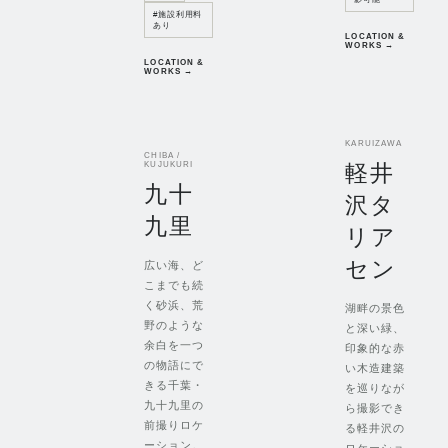
#
施設利用料
あり
LOCATION &
WORKS →
LOCATION &
WORKS →
KARUIZAWA
CHIBA /
軽井
KUJUKURI
九十
沢タ
九里
リア
セン
広い海、ど
こまでも続
く砂浜、荒
湖畔の景色
野のような
と深い緑、
余白を一つ
印象的な赤
の物語にで
い木造建築
きる千葉・
を巡りなが
九十九里の
ら撮影でき
前撮りロケ
る軽井沢の
ーション。