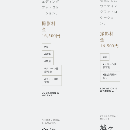
を生かした
ェディング
ウェディン
フォトロケ
グフォトロ
ーション。
ケーショ
撮影料
ン。
金
撮影料
16,500円
金
16,500円
#
海
#
砂浜
#
湖
#
草原
#
ドローン撮
影可能
#
ドローン撮
影可能
#
施設利用料
あり
#
ペット撮影
可能
LOCATION &
WORKS →
LOCATION &
WORKS →
KANAGAWA /
MIURA
CHIBA / INBA
& SAKURA
城ヶ