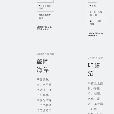
#
ペット撮影
#
草原
可能
#
ドローン撮
#
施設利用料
影可能
あり
#
ペット撮影
可能
LOCATION &
WORKS →
LOCATION &
WORKS →
CHIBA / ASAHI
CHIBA / INBA
飯岡
印旛
海岸
沼
千葉県旭
千葉県北西
市。水平線
部の印旛
と砂浜、海
沼。湖面、
辺の草地、
水草、葦
大きな空を
と、花で彩
一つの物語
ったボート
にできるウ