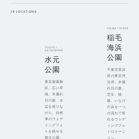
18
LOCATIONS
CHIBA / INAGE
稲毛
海浜
TOKYO /
KATSUSHIKA
公園
水元
公園
千葉市美浜
区の東京湾
東京都葛飾
沿岸。木漏
区。広い草
れ日の森、
地、木漏れ
芝生、植
日の森、水
栽、いなげ
辺を巡りな
の浜を一つ
がら、自然
の流れで巡
体のウェデ
れるウェデ
ィングフォ
ィングフォ
トを残せる
トロケーシ
都立公園。
ョン。