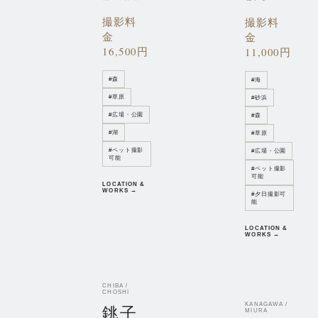
撮影料
撮影料
金
金
16,500円
11,000円
#
森
#
海
#
草原
#
砂浜
#
広場・公園
#
森
#
湖
#
草原
#
ペット撮影
#
広場・公園
可能
#
ペット撮影
可能
LOCATION &
WORKS →
#
夕日撮影可
能
LOCATION &
WORKS →
CHIBA /
CHOSHI
KANAGAWA /
銚子
MIURA