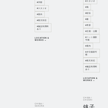
#
スタジオ
#
洋館
#
海
#
スタジオ
#
砂浜
#
屋内
#
森
#
雨天対応
#
草原
#
施設利用料
あり
#
広場・公園
#
ペット撮影
LOCATION &
可能
WORKS →
#
屋内
#
夕日撮影可
能
#
雨天対応
#
施設利用料
あり
LOCATION &
WORKS →
CHIBA /
CHOSHI
CHIBA /
銚子
SAKURA