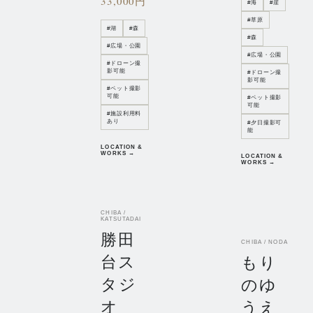
33,000円
#
海
#
崖
#
草原
#
湖
#
森
#
森
#
広場・公園
#
広場・公園
#
ドローン撮
影可能
#
ドローン撮
影可能
#
ペット撮影
可能
#
ペット撮影
可能
#
施設利用料
あり
#
夕日撮影可
能
LOCATION &
WORKS →
LOCATION &
WORKS →
CHIBA /
KATSUTADAI
勝田
CHIBA / NODA
台ス
もり
タジ
のゆ
オ
うえ