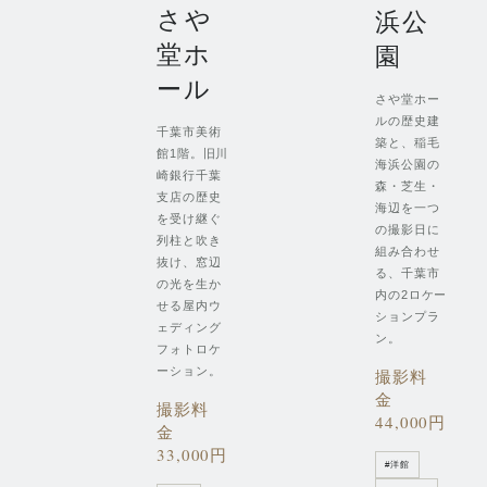
さや
浜公
堂ホ
園
ール
さや堂ホー
ルの歴史建
千葉市美術
築と、稲毛
館1階。旧川
海浜公園の
崎銀行千葉
森・芝生・
支店の歴史
海辺を一つ
を受け継ぐ
の撮影日に
列柱と吹き
組み合わせ
抜け、窓辺
る、千葉市
の光を生か
内の2ロケー
せる屋内ウ
ションプラ
ェディング
ン。
フォトロケ
ーション。
撮影料
金
撮影料
44,000円
金
33,000円
#
洋館