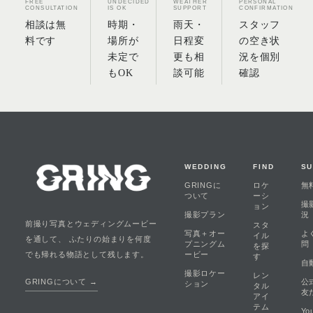
FREE
UNDECIDED
WEATHER
PERSONAL
CONSULTATION
IS OK
SUPPORT
CONFIRMATION
相談は無
時期・
雨天・
スタッフ
料です
場所が
日程変
の空き状
未定で
更も相
況を個別
もOK
談可能
確認
WEDDING
FIND
S
GRINGに
ロケ
無
ついて
ーシ
撮
ョン
撮影プラン
況
前撮り写真とウェディングムービー
スタ
写真＋オー
よ
イル
を通して、 ふたりの始まりを何度
プニングム
問
を探
ービー
でも帰れる物語として残します。
す
自
撮影ロケー
レン
公
GRINGについて →
ション
タル
友
アイ
テム
Yo