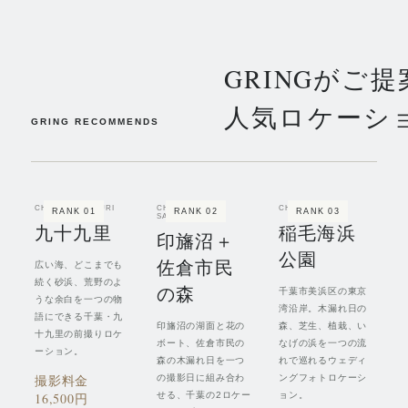
GRINGがご
人気ロケーシ
GRING RECOMMENDS
CHIBA / KUJUKURI
CHIBA / INBA &
CHIBA / INAGE
RANK
01
RANK
02
RANK
03
SAKURA
九十九里
稲毛海浜
印旛沼＋
公園
佐倉市民
広い海、どこまでも
続く砂浜、荒野のよ
の森
千葉市美浜区の東京
うな余白を一つの物
湾沿岸。木漏れ日の
語にできる千葉・九
印旛沼の湖面と花の
森、芝生、植栽、い
十九里の前撮りロケ
ボート、佐倉市民の
なげの浜を一つの流
ーション。
森の木漏れ日を一つ
れで巡れるウェディ
撮影料金
の撮影日に組み合わ
ングフォトロケーシ
16,500円
せる、千葉の2ロケー
ョン。