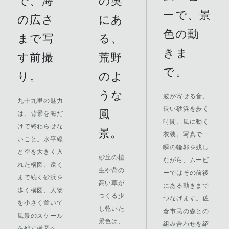
で、海
の奥
ーで、景
の広さ
にあ
色の動
まで写
る、
きま
す前撮
荒野
で。
り。
のよ
うな
波が寄せる音、
九十九里の魅力
長い砂浜を歩く
風
は、背景を海だ
時間、風に動く
けで終わらせな
景。
衣装。写真で一
いこと。水平線
瞬の輪郭を残し
と空を大きく入
砂丘の植
ながら、ムービ
れた構図、遠く
生や背の
ーではその前後
まで続く砂浜を
高い草が
にある動きまで
歩く構図、人物
つくる少
つなげます。佐
を小さく置いて
し乾いた
倉市民の森との
風景のスケール
景色は、
組み合わせを紹
を残す構図へ