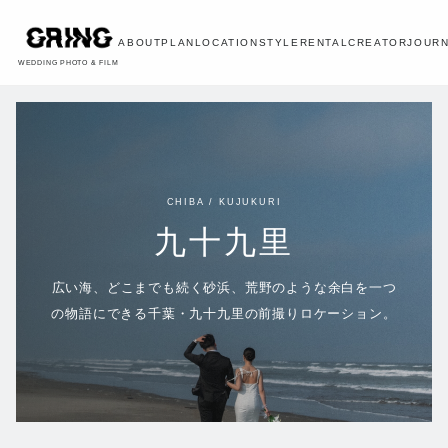
ABOUT
PLAN
LOCATION
STYLE
RENTAL
CREATOR
JOUR
WEDDING PHOTO & FILM
CHIBA / KUJUKURI
九十九里
広い海、どこまでも続く砂浜、荒野のような余白を一つ
の物語にできる千葉・九十九里の前撮りロケーション。