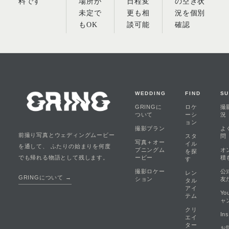
料です
場所が
日程変
の空き状
未定で
更も相
況を個別
もOK
談可能
確認
WEDDING
FIND
S
GRINGに
ロケ
撮
ついて
ーシ
況
ョン
撮影プラン
よ
前撮り写真とウェディングムービー
スタ
問
写真＋オー
イル
を通して、 ふたりの始まりを何度
プニングム
オ
を探
ービー
積
でも帰れる物語として残します。
す
撮影ロケー
公
レン
GRINGについて →
ション
友
タル
アイ
Yo
テム
ャ
クリ
In
エイ
ター
お