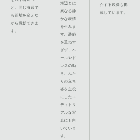
海辺とは
介する映像も掲
と、同じ海辺で
異なる静
載しています。
も距離を変えな
かな表情
がら撮影できま
を生みま
す。
す。装飾
を重ねす
ぎず、ベ
ールやド
レスの動
き、ふた
りの立ち
姿を主役
にしたエ
ディトリ
アルな写
真にも向
いていま
す。