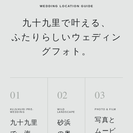
WEDDING LOCATION GUIDE
九十九里
で叶える、
ふたりらしいウェディン
グフォト。
01
02
03
KUJUKURI PRE-
WILD
PHOTO & FILM
WEDDING
LANDSCAPE
写真と
九十九里
砂浜
ムービ