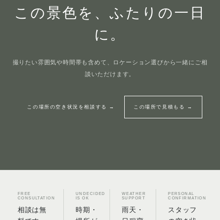
この景色を、ふたりの一日
に。
撮りたい雰囲気や時間帯も含めて、ロケーション選びから一緒にご相
談いただけます。
この場所の空き状況を相談する →
この場所で見積もる
→
FREE
UNDECIDED
WEATHER
PERSONAL
CONSULTATION
IS OK
SUPPORT
CONFIRMATION
相談は無
時期・
雨天・
スタッフ