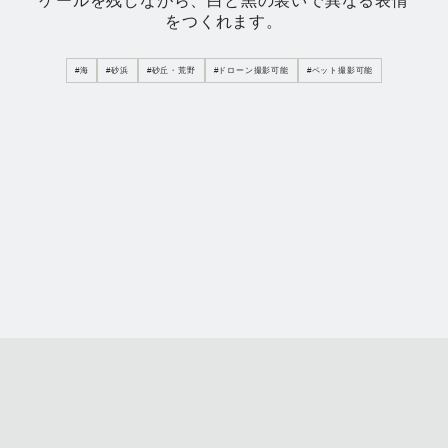
ケールを残しながら、白と黒の装いで異なる表情
をつくれます。
#
海
#
砂浜
#
砂丘・荒野
#
ドローン撮影可能
#
ペット撮影可能