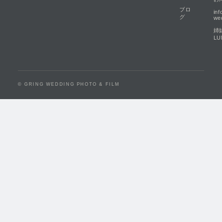
ブロ
in
グ
we
姉
LU
© GRING WEDDING PHOTO & FILM