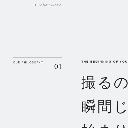
／
私たちについて
TOP
THE BEGINNING OF YO
OUR PHILOSOPHY
01
撮る
瞬間