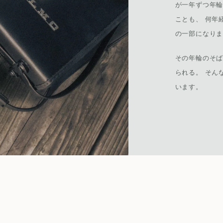
が一年ずつ年
ことも、 何年
の一部になり
その年輪のそ
られる。 そん
います。