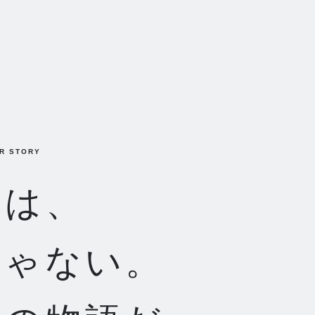
UR STORY
のは、
じゃない。