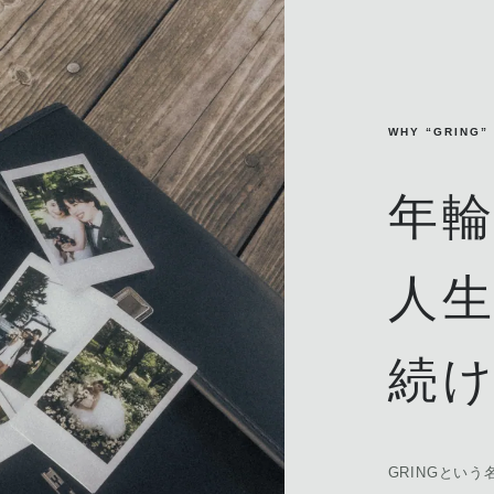
WHY “GRING”
年
人
続
GRINGという