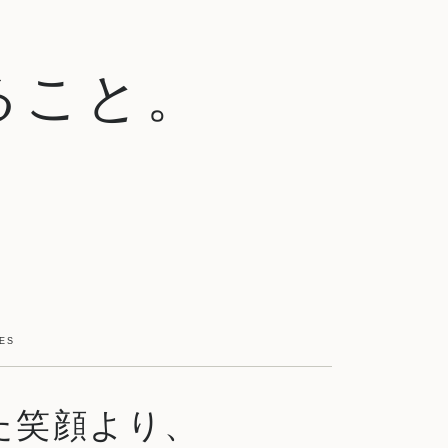
ること。
ES
た笑顔より、